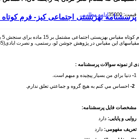
قیمت: 35000
ادامه مطلب...
پرسشنامه بهزیستی اجتماعی کیز- فرم کوتاه 15 سوالی
قیاسهای این مقیاس در پژوهش جوشن لو، رستمی، و نصرت ابادی(1385) بین 59/0 تا 76/0 بود.
دی از نمونه سوالات پرسشنامه :
1
-
دنيا براي من بسيار پيچيده و مبهم است.
2-
احساس مي كنم به هيچ گروه و جماعتي تعلق ندارم.
مشخصات فایل پرسشنامه:
روایی و پایایی:
دارد
تعریف مفهومی:
دارد