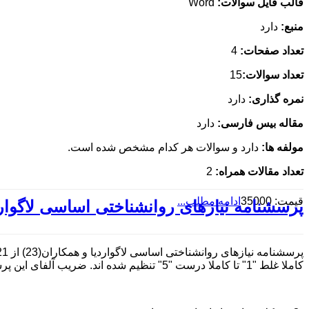
قالب فایل سوالات:
Word
منبع:
دارد
تعداد صفحات:
4
تعداد سوالات:
15
نمره گذاری:
دارد
مقاله بیس فارسی:
دارد
مولفه ها:
دارد و سوالات هر کدام مشخص شده است.
تعداد مقالات همراه:
2
قیمت: 35000
ادامه مطلب...
پرسشنامه نیازهای روانشناختی اساسی لاگوارد
کاملا غلط "1" تا کاملا درست "5" تنظیم شده اند. ضریب آلفای این پرسشنامه در پژوهش دسی و همکاران(18) 83/0 برای کل مقیاس به دست آمد.