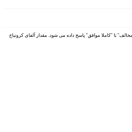
 15 ماده برای سنجش 5 بعد بهزیستی اجتماعی است که بر اساس مقیاسی 7 درجه ای از"کاملا مخالف" تا "کاملا موافق" پاسخ داده می شود. مقدار آلفای کرونباخ