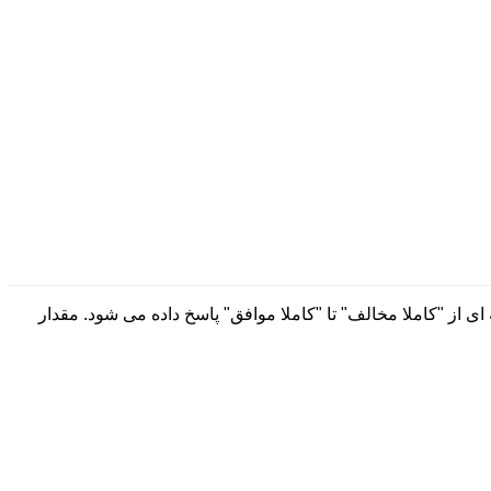
 مقیاسی هفت درجه ای از "کاملا مخالف" تا "کاملا موافق" پاسخ داده می شود. مقدار