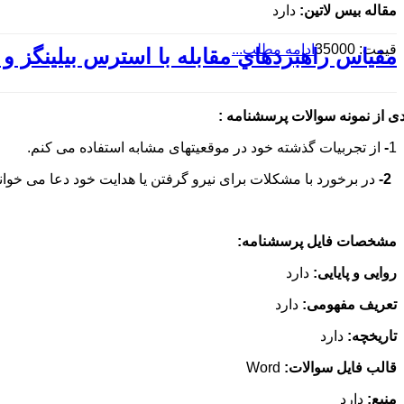
مقاله بیس لاتین:
دارد
قیمت: 35000
ادامه مطلب...
مقیاس راهبردهاي مقابله با استرس بیلینگز 
دی از نمونه سوالات پرسشنامه :
1
-
از تجربیات گذشته خود در موقعیتهای مشابه استفاده می کنم.
2-
در برخورد با مشکلات برای نیرو گرفتن یا هدایت خود دعا می خوان
مشخصات فایل پرسشنامه:
روایی و پایایی:
دارد
تعریف مفهومی:
دارد
تاریخچه:
دارد
قالب فایل سوالات:
Word
منبع:
دارد