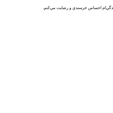
 زندگي‌ام احساس خرسندي و رضايت مي‌كنم.