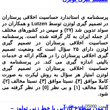
پرسشنامه ی استاندارد حساسیت اخلاقی پرستاران
در تصمیم گیری لوتزن
توسط
Lutzen
و همکاران در
سوئد تدوین شد (
۲۷) و سپس در کشورهای مختلف
از جمله ایران به کار گرفته شده است.
پرسشنامه
حساسیت اخلاقی پرستاران در تصمیم گیری
لوتزن
دارای ۲۵ سؤال است که وضعیت تصمیم
گیری اخلاقی پرستاران را در هنگام ارائه ی خدمات
بالینی اندازه گیری می کند. در
پرسشنامه ی
حساسیت اخلاقی پرستاران در تصمیم گیری
لوتزن
امتیاز هر سؤال به روش لیکرت به صورت
کاملا موافق [۴]
، نسبتا موافق [
۳]
، نسبتا مخالف [
۲]
،
کاملا مخالف [
۱]
و بی نظر [0] در نظر گرفته می
شود.
قیمت: 35000
ادامه مطلب...
آزمون سطوح کارآیی یا خط زنی تولوز –