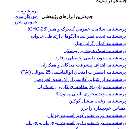
جستجو در سایت
پرسشنامه
خودكارآمدي
جدیدترین ابزارهای پژوهشی
عمومي شرر
پرسشنامه سلامت عمومي گلدبرگ و هیلر (GHQ-28)
پرسشنامه تجدید نظر شده الگوهای ارتباطی خانواده
پرسشنامه کمال گرایی هیل
پرسشنامه سبک هویت برزونسکی
پرسشنامه خودتنظیمی تحصیلی بوفارد
پرسشنامه اهداف پیشرفت میدگلی و همکاران
پرسشنامه اضطراب امتحان ابوالقاسمی 25 سوالی (TAI)
پرسشنامه ارزشیابی کلاسی ادراک شده الخروصی
پرسشنامه مهارتهای مقابله ای کارور و همکاران
پرسشنامه چند محوری بالینی میلون 3
پرسشنامه رغبت ميشل گوكلن
مقیاس خودپنداره راجرز
پرسشنامه عزت نفس كوپر اسميت جوانان
پرسشنامه عزت نفس کوپر اسمیت- نوجوانان و جوانان