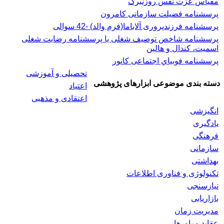
مقیاس عزت نفس روزنبرگ
پرسشنامه فضیلت سازمانی کامرون
پرسشنامه فرزندپروری آلاباما(فرم والد) -42 سوالی
پرسشنامه شاخص توصیف شغلی یا پرسشنامه رضایت شغلی
اسميت، كندال و هالين
پرسشنامه فوبياي اجتماعی کانور
تحصیلی و آموزشی
دسته بندی موضوعی ابزارهای پژوهشی
اعتیاد
اعتقادی و مذهبی
انگیزشی
یادگیری
فرهنگی
سازمانی
بهداشتی
تکنولوژی و فناوری اطلاعات
نیازسنجی
بازاریابی
مدیریت زمان
عقاید و باورها