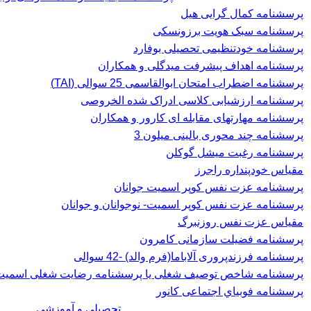
پرسشنامه کمال گرایی هیل
پرسشنامه سبک هویت برزونسکی
پرسشنامه خودتنظیمی تحصیلی بوفارد
پرسشنامه اهداف پیشرفت میدگلی و همکاران
پرسشنامه اضطراب امتحان ابوالقاسمی 25 سوالی (TAI)
پرسشنامه ارزشیابی کلاسی ادراک شده الخروصی
پرسشنامه مهارتهای مقابله ای کارور و همکاران
پرسشنامه چند محوری بالینی میلون 3
پرسشنامه رغبت ميشل گوكلن
مقیاس خودپنداره راجرز
پرسشنامه عزت نفس كوپر اسميت جوانان
پرسشنامه عزت نفس کوپر اسمیت- نوجوانان و جوانان
مقیاس عزت نفس روزنبرگ
پرسشنامه فضیلت سازمانی کامرون
پرسشنامه فرزندپروری آلاباما(فرم والد) -42 سوالی
پرسشنامه شاخص توصیف شغلی یا پرسشنامه رضایت شغلی اسميت، 
پرسشنامه فوبياي اجتماعی کانور
تحصیلی و آموزشی