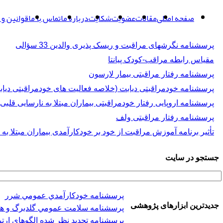
صفحه اصلی
مقالات
عضویت
شکایت
درباره ما
تماس با ما
قوانین و 
پرسشنامه نگرشهای مراقبت و ریسک پذیری والدین 33 سؤالی
مقیاس رابطه مراقب-کودک پیانتا
پرسشنامه رفتار مراقبتی بیمار لارسون
پرسشنامه خودمراقبتی دیابت (خلاصه فعالیت های خودمراقبتی دیاب
پرسشنامه اروپایی رفتار خودمراقبتی بیماران مبتلا به نارسایی قلبی
پرسشنامه رفتار مراقبتی ولف
تأثیر برنامه آموزش مراقبت از خود بر خودکارآمدی بیماران مبتلا به 
جستجو در سایت
پرسشنامه خودكارآمدي عمومي شرر
جدیدترین ابزارهای پژوهشی
پرسشنامه سلامت عمومي گلدبرگ و هیلر (-28
پرسشنامه تجدید نظر شده الگوهای ارتب