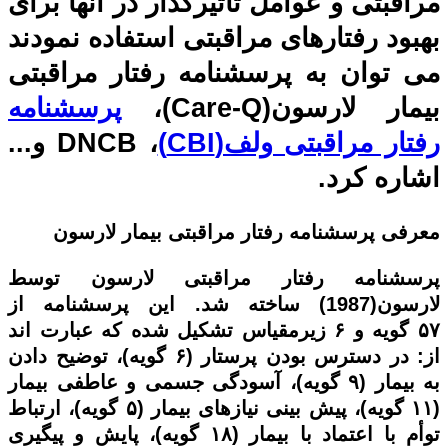
مراقبتی و عوامل تأثیرگذار در آنها برای
بهبود رفتارهای مراقبتی استفاده نمودند
می توان به
پرسشنامه رفتار مراقبتی
بیمار لارسون(Care-Q)،
پرسشنامه
رفتار مراقبتی ولف(CBI)
، DNCB
و...
اشاره کرد.
معرفی
پرسشنامه رفتار مراقبتی بیمار لارسون
پرسشنامه رفتار مراقبتی لارسون توسط
لارسون
(1987) ساخته شد. این پرسشنامه
از
۵۷
گویه و
۶
زیرمقیاس تشکیل شده که عبارت اند
از: در دسترس بودن پرستار (
۶
گویه)، توضیح دادن
به بیمار (
۹
گویه)، آسودگی جسمی و عاطفی بیمار
(
۱۱
گویه)، پیش بینی نیازهای بیمار (
۵
گویه)، ارتباط
توأم با اعتماد با بیمار (
۱۸
گویه)، پایش و پیگیری