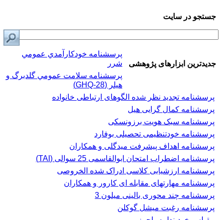
جستجو در سایت
پرسشنامه خودكارآمدي عمومي
شرر
جدیدترین ابزارهای پژوهشی
پرسشنامه سلامت عمومي گلدبرگ و
هیلر (GHQ-28)
پرسشنامه تجدید نظر شده الگوهای ارتباطی خانواده
پرسشنامه کمال گرایی هیل
پرسشنامه سبک هویت برزونسکی
پرسشنامه خودتنظیمی تحصیلی بوفارد
پرسشنامه اهداف پیشرفت میدگلی و همکاران
پرسشنامه اضطراب امتحان ابوالقاسمی 25 سوالی (TAI)
پرسشنامه ارزشیابی کلاسی ادراک شده الخروصی
پرسشنامه مهارتهای مقابله ای کارور و همکاران
پرسشنامه چند محوری بالینی میلون 3
پرسشنامه رغبت ميشل گوكلن
مقیاس خودپنداره راجرز