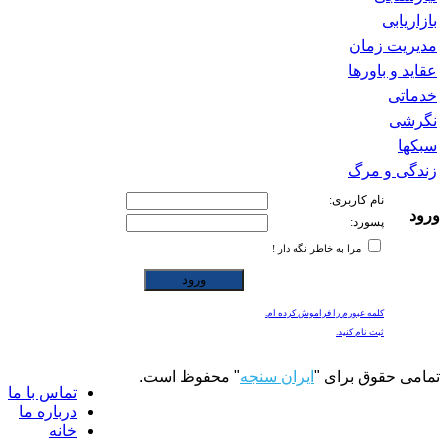
بازاریابی
مدیریت زمان
عقاید و باورها
خدماتی
نگرشی
سبکها
زندگی و مرگ
نام کاربری:
ورود
پسورد:
مرا به خاطر نگه دار !
کلمه عبورم را فراموش کرده ام.
ثبت نام کنید.
تمامی حقوق برای "
ایران سنجه
" محفوظ است.
تماس با ما
درباره ما
خانه