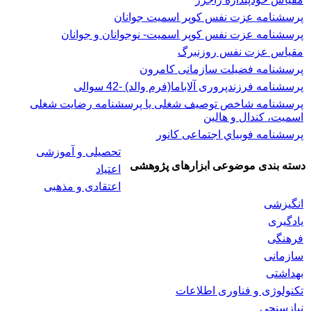
پرسشنامه عزت نفس كوپر اسميت جوانان
پرسشنامه عزت نفس کوپر اسمیت- نوجوانان و جوانان
مقیاس عزت نفس روزنبرگ
پرسشنامه فضیلت سازمانی کامرون
پرسشنامه فرزندپروری آلاباما(فرم والد) -42 سوالی
پرسشنامه شاخص توصیف شغلی یا پرسشنامه رضایت شغلی
اسميت، كندال و هالين
پرسشنامه فوبياي اجتماعی کانور
تحصیلی و آموزشی
دسته بندی موضوعی ابزارهای پژوهشی
اعتیاد
اعتقادی و مذهبی
انگیزشی
یادگیری
فرهنگی
سازمانی
بهداشتی
تکنولوژی و فناوری اطلاعات
نیازسنجی