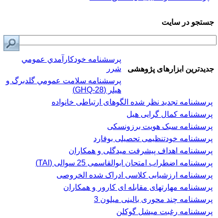
جستجو در سایت
پرسشنامه خودكارآمدي عمومي
شرر
جدیدترین ابزارهای پژوهشی
پرسشنامه سلامت عمومي گلدبرگ و
هیلر (GHQ-28)
پرسشنامه تجدید نظر شده الگوهای ارتباطی خانواده
پرسشنامه کمال گرایی هیل
پرسشنامه سبک هویت برزونسکی
پرسشنامه خودتنظیمی تحصیلی بوفارد
پرسشنامه اهداف پیشرفت میدگلی و همکاران
پرسشنامه اضطراب امتحان ابوالقاسمی 25 سوالی (TAI)
پرسشنامه ارزشیابی کلاسی ادراک شده الخروصی
پرسشنامه مهارتهای مقابله ای کارور و همکاران
پرسشنامه چند محوری بالینی میلون 3
پرسشنامه رغبت ميشل گوكلن