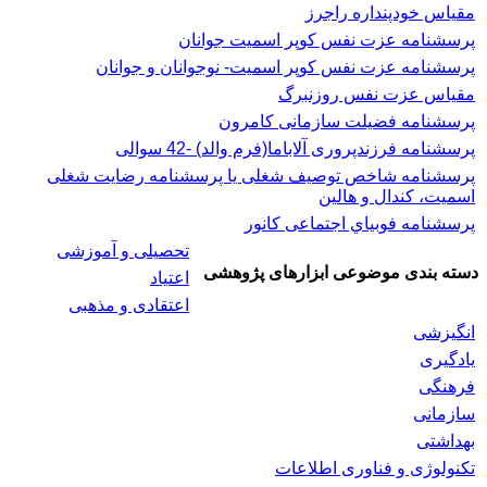
مقیاس خودپنداره راجرز
پرسشنامه عزت نفس كوپر اسميت جوانان
پرسشنامه عزت نفس کوپر اسمیت- نوجوانان و جوانان
مقیاس عزت نفس روزنبرگ
پرسشنامه فضیلت سازمانی کامرون
پرسشنامه فرزندپروری آلاباما(فرم والد) -42 سوالی
پرسشنامه شاخص توصیف شغلی یا پرسشنامه رضایت شغلی
اسميت، كندال و هالين
پرسشنامه فوبياي اجتماعی کانور
تحصیلی و آموزشی
دسته بندی موضوعی ابزارهای پژوهشی
اعتیاد
اعتقادی و مذهبی
انگیزشی
یادگیری
فرهنگی
سازمانی
بهداشتی
تکنولوژی و فناوری اطلاعات