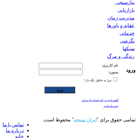
نیازسنجی
بازاریابی
مدیریت زمان
عقاید و باورها
خدماتی
نگرشی
سبکها
زندگی و مرگ
نام کاربری:
ورود
پسورد:
مرا به خاطر نگه دار !
کلمه عبورم را فراموش کرده ام.
ثبت نام کنید.
تمامی حقوق برای "
ایران سنجه
" محفوظ است.
تماس با ما
درباره ما
خانه