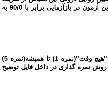
آلفای کرونباخ استفاده کرده و مقدار آن 64/0 می باشد. همچنین میزان پایایی این آزمون در بازآزمایی برابر با 90/0 به
در پرسشنامه اهمال کاری سولومون در مقابل هر گویه، طیف پنج گزینه ای از "هیچ وقت"(نمره 1) تا همیشه(نمره 5)
 روش نمره گذاری در داخل فایل توضیح