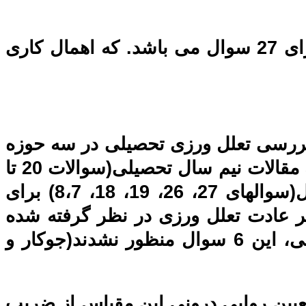
فرم دانش آموز (1984) دارای 27 سوال می باشد. که اهمال کاری
ری سطح دبیرستان توسط سولومون و راثلبوم(1984) برای بررسی تعلل ورزی تحصیلی در سه حوزه
آماده نمودن تکالیف(سوالات 9 تا 17)، مطالعه برای امتحان(سوالات 1 تا 6) و تهیه مقالات نیم سال تحصیلی(سوالات 20 تا
25 ) ساخته شده و شامل 21 گویه است. افزون بر 21 سوال مذکور، 6 سوال(سوالهای 27، 26، 19، 18، 8،7) برای
ر عادت تعلل ورزی در نظر گرفته شده
است. لازم به ذکر است که بنا به پیشنهاد سازنده آن، در محاسبه روایی و پایایی، این 6 سوال منظور نشدند(جوکار و
مقیاس به منظور تعیین روایی درونی این مقیاس از ضریب