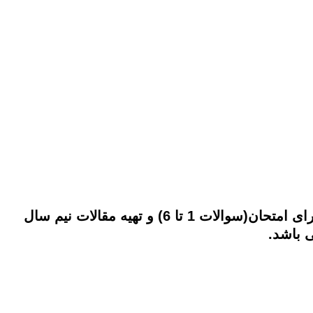
پرسشنامه اهمال کاری تحصیلی سولومون دارای مولفه های آماده نمودن تکالیف(سوالات 9 تا 17)، مطالعه برای امتحان(سوالات 1 تا 6) و تهیه مقالات نیم سال