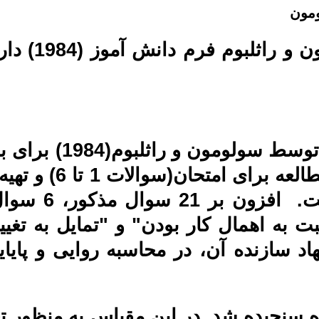
ومون
 و راثلبوم
پرسشنامه اهمال کا
ه اهمال کار بودن" و "تمایل به تغیی
و پایایی آن روی یک نمونه 15 نفره سنجیده شد. در این 