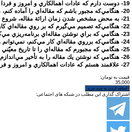
19- دوست دارم كه عادات اهمالكاري و امروز و فردا كردن در انجام تكاليف را تغيير دهم.
20- هنگامي‌كه مجبور باشم كه مقاله‌اي را آماده كنم، مرتباً آن را به تأحير مي‌اندازم.
21- به محض مشخص شدن زمان ارائة مقاله، شروع به آماده كردن آن مي‌كنم و آن را به تأخير نمي‌اندازم.
22- هنگامي‌كه تصميم مي‌گيرم كه بر روي مقاله‌اي كار كنم، احساس مي‌كنم، انرژي انجام دادن آن را ندارم.
23- هنگامي‌ كه براي نوشتن مقاله‌اي برنامه‌ريزي مي‌كنم، دقيقاً به زمان و تاريخ آن پايبند هستم.
24- هنگامي‌كه برروي مقاله‌اي كار مي‌كنم، نمي‌توانم روي آن تمركز كنم و مرتباً رؤيا پردازي مي‌كنم.
25- هنگامي كه مجبورم كه مقاله‌اي را تا تاريخ معيّني ارائه دهم، از چندين روز قبل آنرا آماده مي‌كنم.
26- هنگامي كه نوشتن يك مقاله را به تأخير مي‌اندازم، احساس بدي به من دست مي‌دهد.
27- علاقمند هستم كه عادات اهمالكاري و امروز و فردا كردن در نوشتن مقالات را تغيير دهم.
قیمت به تومان:
35,000
اشتراک گذاری این مطلب در شبکه های اجتماعی: