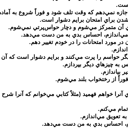
نرا خواهم فهميد (مثلاً كتابي مي‌خوانم كه آنرا شرح د