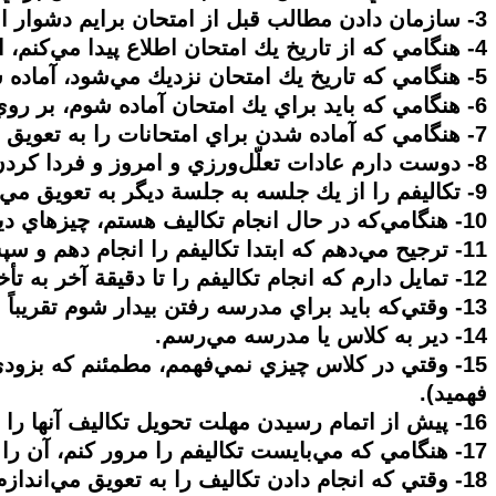
3- سازمان دادن مطالب قبل از امتحان برايم دشوار است.
4- هنگامي كه از تاريخ يك امتحان اطلاع پيدا مي‌كنم، اجازه نمي‌دهم كه وقت تلف شود و فوراً شروع به آماده شدن مي‌كنم.
5- هنگامي كه تاريخ يك امتحان نزديك مي‌شود، آماده شدن براي امتحان برايم دشوار است.
6- هنگامي‌ كه بايد براي يك امتحان آماده شوم، بر روي آن متمركز مي‌شوم و دچار حواس‌پرتي نمي‌شوم.
7- هنگامي‌ كه آماده شدن براي امتحانات را به تعويق مي‌اندازم، احساس بدي به من دست مي‌دهد.
8- دوست دارم عادات تعلّل‌ورزي و امروز و فردا كردن در مورد امتحانات را در خودم تغيير دهم.
9- تكاليفم را از يك جلسه به جلسة ديگر به تعويق مي‌اندازم.
10- هنگامي‌كه در حال انجام تكاليف هستم، چيزهاي ديگر حواسم را پرت مي‌كنند و برايم دشوار است كه آن را تا پايان انجام دهم
11- ترجيح مي‌دهم كه ابتدا تكاليفم را انجام دهم و سپس به چيزهاي ديگر بپردازم.
12- تمايل دارم كه انجام تكاليفم را تا دقيقة آخر به تأخير بياندازم.
13- وقتي‌كه بايد براي مدرسه رفتن بيدار شوم تقريباً فوراً از رختخواب بلند مي‌شوم.
14- دير به كلاس يا مدرسه مي‌رسم.
15- وقتي در كلاس چيزي نمي‌فهمم، مطمئنم كه بزودي آ
فهميد).
16- پيش از اتمام رسيدن مهلت تحويل تكاليف آنها را تمام مي‌كنم.
17- هنگامي كه مي‌بايست تكاليفم را مرور كنم، آن را به تعويق مي‌اندازم.
18- وقتي كه انجام دادن تكاليف را به تعويق مي‌اندازم، احساس بدي به من دست مي‌دهد.