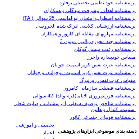
پرسشنامه خودتنظیمی تحصیلی بوفارد
پرسشنامه اهداف پیشرفت میدگلی و همکاران
پرسشنامه اضطراب امتحان ابوالقاسمی 25 سوالی (TAI)
پرسشنامه ارزشیابی کلاسی ادراک شده الخروصی
پرسشنامه مهارتهای مقابله ای کارور و همکاران
پرسشنامه چند محوری بالینی میلون 3
پرسشنامه رغبت ميشل گوكلن
مقیاس خودپنداره راجرز
پرسشنامه عزت نفس كوپر اسميت جوانان
پرسشنامه عزت نفس کوپر اسمیت- نوجوانان و جوانان
مقیاس عزت نفس روزنبرگ
پرسشنامه فضیلت سازمانی کامرون
پرسشنامه فرزندپروری آلاباما(فرم والد) -42 سوالی
پرسشنامه شاخص توصیف شغلی یا پرسشنامه رضایت شغلی
اسميت، كندال و هالين
پرسشنامه فوبياي اجتماعی کانور
تحصیلی و آموزشی
دسته بندی موضوعی ابزارهای پژوهشی
اعتیاد