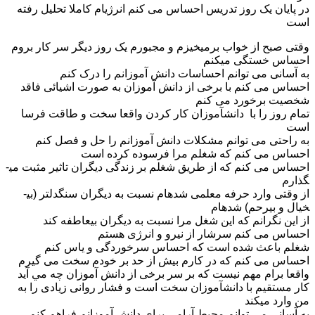
در پايان يک روز تدريس احساس می کنم انرژی­ام کاملا تحلیل رفته
است
وقتی صبح از خواب برمی­خیزم و مجبورم یک روز دیگر سر کار بروم
احساس خستگی می­کنم
به آسانی می توانم احساسات دانش آموزانم را درک کنم
احساس می کنم با برخی از دانش آموزان به صورت اشيائی فاقد
شخصیت برخورد می کنم
تمام روز را با دانش­آموزان کار کردن واقعا سخت و طاقت فرسا
است
به راحتی می توانم مشکلات دانش آموزانم را حل و فصل کنم
احساس می کنم که شغلم مرا فرسوده کرده است
احساس می کنم که از طريق شغلم بر زندگی دیگران تاثير مثبت می­
گذارم
از وقتی وارد حرفه معلمی شده­ام نسبت به ديگران سنگ­دل­تر (بی­
خیال و بی­رحم) شده­ام
از اين نگرانم که اين شغل مرا نسبت به دیگران بی­عاطفه کند
احساس می کنم سرشار از نيرو و انرژی هستم
شغلم باعث شده است که احساس سرخوردگی و یاس کنم
احساس می کنم که در کارم بیش از حد بر خودم سخت می گیرم
واقعا برام مهم نيست که بر سر برخی از دانش آموزان چه مي آيد
کار مستقيم با دانش­آموزان سخت است و فشار روانی زیادی را به
من وارد می­کند
به آسانی می توانم محيط آرامی برای دانش آموزانم فراهم کنم