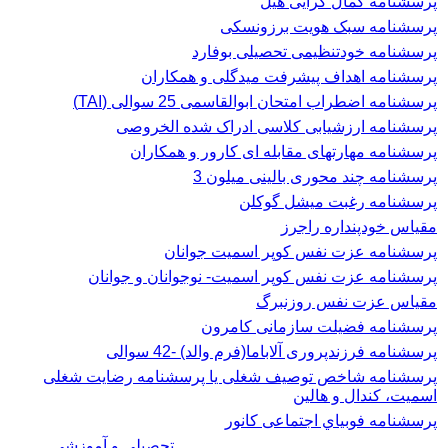
پرسشنامه کمال گرایی هیل
پرسشنامه سبک هویت برزونسکی
پرسشنامه خودتنظیمی تحصیلی بوفارد
پرسشنامه اهداف پیشرفت میدگلی و همکاران
پرسشنامه اضطراب امتحان ابوالقاسمی 25 سوالی (TAI)
پرسشنامه ارزشیابی کلاسی ادراک شده الخروصی
پرسشنامه مهارتهای مقابله ای کارور و همکاران
پرسشنامه چند محوری بالینی میلون 3
پرسشنامه رغبت ميشل گوكلن
مقیاس خودپنداره راجرز
پرسشنامه عزت نفس كوپر اسميت جوانان
پرسشنامه عزت نفس کوپر اسمیت- نوجوانان و جوانان
مقیاس عزت نفس روزنبرگ
پرسشنامه فضیلت سازمانی کامرون
پرسشنامه فرزندپروری آلاباما(فرم والد) -42 سوالی
پرسشنامه شاخص توصیف شغلی یا پرسشنامه رضایت شغلی
اسميت، كندال و هالين
پرسشنامه فوبياي اجتماعی کانور
تحصیلی و آموزشی