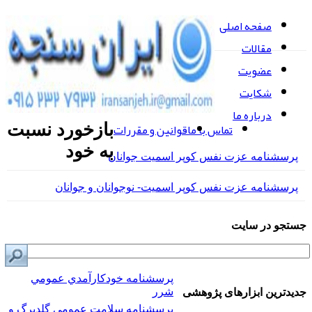
صفحه اصلی
مقالات
عضویت
شکایت
درباره ما
تماس با ما
قوانین و مقررات
بازخورد نسبت
به خود
پرسشنامه عزت نفس كوپر اسميت جوانان
پرسشنامه عزت نفس کوپر اسمیت- نوجوانان و جوانان
جستجو در سایت
پرسشنامه خودكارآمدي عمومي
شرر
جدیدترین ابزارهای پژوهشی
پرسشنامه سلامت عمومي گلدبرگ و