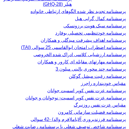
هیلر (GHQ-28)
پرسشنامه تجدید نظر شده الگوهای ارتباطی خانواده
پرسشنامه کمال گرایی هیل
پرسشنامه سبک هویت برزونسکی
پرسشنامه خودتنظیمی تحصیلی بوفارد
پرسشنامه اهداف پیشرفت میدگلی و همکاران
پرسشنامه اضطراب امتحان ابوالقاسمی 25 سوالی (TAI)
پرسشنامه ارزشیابی کلاسی ادراک شده الخروصی
پرسشنامه مهارتهای مقابله ای کارور و همکاران
پرسشنامه چند محوری بالینی میلون 3
پرسشنامه رغبت ميشل گوكلن
مقیاس خودپنداره راجرز
پرسشنامه عزت نفس كوپر اسميت جوانان
پرسشنامه عزت نفس کوپر اسمیت- نوجوانان و جوانان
مقیاس عزت نفس روزنبرگ
پرسشنامه فضیلت سازمانی کامرون
پرسشنامه فرزندپروری آلاباما(فرم والد) -42 سوالی
پرسشنامه شاخص توصیف شغلی یا پرسشنامه رضایت شغلی