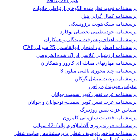
هیلر (GHQ-28)
پرسشنامه تجدید نظر شده الگوهای ارتباطی خانواده
پرسشنامه کمال گرایی هیل
پرسشنامه سبک هویت برزونسکی
پرسشنامه خودتنظیمی تحصیلی بوفارد
پرسشنامه اهداف پیشرفت میدگلی و همکاران
پرسشنامه اضطراب امتحان ابوالقاسمی 25 سوالی (TAI)
پرسشنامه ارزشیابی کلاسی ادراک شده الخروصی
پرسشنامه مهارتهای مقابله ای کارور و همکاران
پرسشنامه چند محوری بالینی میلون 3
پرسشنامه رغبت ميشل گوكلن
مقیاس خودپنداره راجرز
پرسشنامه عزت نفس كوپر اسميت جوانان
پرسشنامه عزت نفس کوپر اسمیت- نوجوانان و جوانان
مقیاس عزت نفس روزنبرگ
پرسشنامه فضیلت سازمانی کامرون
پرسشنامه فرزندپروری آلاباما(فرم والد) -42 سوالی
پرسشنامه شاخص توصیف شغلی یا پرسشنامه رضایت شغلی
اسميت، كندال و هالين