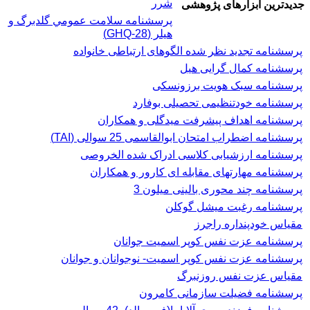
شرر
جدیدترین ابزارهای پژوهشی
پرسشنامه سلامت عمومي گلدبرگ و
هیلر (GHQ-28)
پرسشنامه تجدید نظر شده الگوهای ارتباطی خانواده
پرسشنامه کمال گرایی هیل
پرسشنامه سبک هویت برزونسکی
پرسشنامه خودتنظیمی تحصیلی بوفارد
پرسشنامه اهداف پیشرفت میدگلی و همکاران
پرسشنامه اضطراب امتحان ابوالقاسمی 25 سوالی (TAI)
پرسشنامه ارزشیابی کلاسی ادراک شده الخروصی
پرسشنامه مهارتهای مقابله ای کارور و همکاران
پرسشنامه چند محوری بالینی میلون 3
پرسشنامه رغبت ميشل گوكلن
مقیاس خودپنداره راجرز
پرسشنامه عزت نفس كوپر اسميت جوانان
پرسشنامه عزت نفس کوپر اسمیت- نوجوانان و جوانان
مقیاس عزت نفس روزنبرگ
پرسشنامه فضیلت سازمانی کامرون