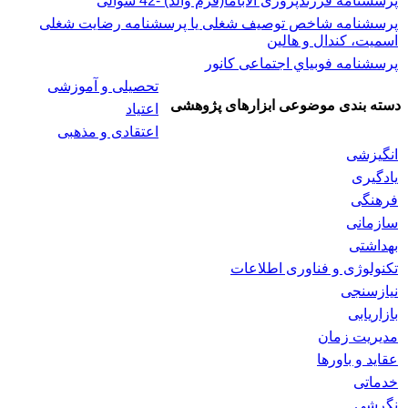
پرسشنامه فرزندپروری آلاباما(فرم والد) -42 سوالی
پرسشنامه شاخص توصیف شغلی یا پرسشنامه رضایت شغلی
اسميت، كندال و هالين
پرسشنامه فوبياي اجتماعی کانور
تحصیلی و آموزشی
دسته بندی موضوعی ابزارهای پژوهشی
اعتیاد
اعتقادی و مذهبی
انگیزشی
یادگیری
فرهنگی
سازمانی
بهداشتی
تکنولوژی و فناوری اطلاعات
نیازسنجی
بازاریابی
مدیریت زمان
عقاید و باورها
خدماتی
نگرشی