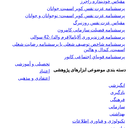
مقیاس خودپنداره راجرز
پرسشنامه عزت نفس كوپر اسميت جوانان
پرسشنامه عزت نفس کوپر اسمیت- نوجوانان و جوانان
مقیاس عزت نفس روزنبرگ
پرسشنامه فضیلت سازمانی کامرون
پرسشنامه فرزندپروری آلاباما(فرم والد) -42 سوالی
پرسشنامه شاخص توصیف شغلی یا پرسشنامه رضایت شغلی
اسميت، كندال و هالين
پرسشنامه فوبياي اجتماعی کانور
تحصیلی و آموزشی
دسته بندی موضوعی ابزارهای پژوهشی
اعتیاد
اعتقادی و مذهبی
انگیزشی
یادگیری
فرهنگی
سازمانی
بهداشتی
تکنولوژی و فناوری اطلاعات