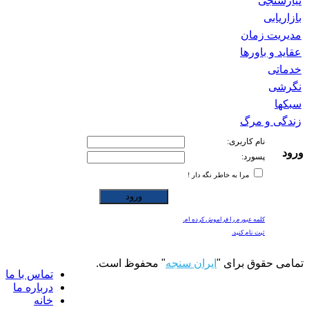
نیازسنجی
بازاریابی
مدیریت زمان
عقاید و باورها
خدماتی
نگرشی
سبکها
زندگی و مرگ
نام کاربری:
ورود
پسورد:
مرا به خاطر نگه دار !
کلمه عبورم را فراموش کرده ام.
ثبت نام کنید.
تمامی حقوق برای "
ایران سنجه
" محفوظ است.
تماس با ما
درباره ما
خانه