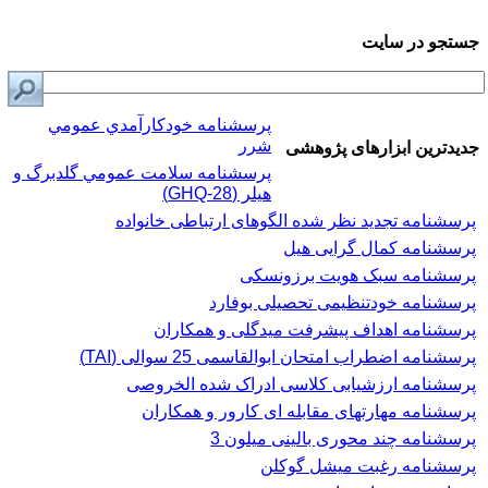
جستجو در سایت
پرسشنامه خودكارآمدي عمومي
شرر
جدیدترین ابزارهای پژوهشی
پرسشنامه سلامت عمومي گلدبرگ و
هیلر (GHQ-28)
پرسشنامه تجدید نظر شده الگوهای ارتباطی خانواده
پرسشنامه کمال گرایی هیل
پرسشنامه سبک هویت برزونسکی
پرسشنامه خودتنظیمی تحصیلی بوفارد
پرسشنامه اهداف پیشرفت میدگلی و همکاران
پرسشنامه اضطراب امتحان ابوالقاسمی 25 سوالی (TAI)
پرسشنامه ارزشیابی کلاسی ادراک شده الخروصی
پرسشنامه مهارتهای مقابله ای کارور و همکاران
پرسشنامه چند محوری بالینی میلون 3
پرسشنامه رغبت ميشل گوكلن