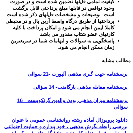
کیفیت تمامی فایلها تضمین شده است و در صورت
وجود نواقص در فایلها مبلغ پرداختی قابل برگشت
است. توضیحات و مشخصات فایلهای ذکر شده است.
پرداختها از طریق درگاه واسط آرین پال و در محیطی
کاملا ایمن انجام می شود و امکان پرداخت با کلیه
کارتهای عضو شتاب مقدور می باشد
پاسخگویی به سوالات و ابهامات شما در سریعترین
زمان ممکن انجام می شود.
مطالب مشابه
پرسشنامه جهت گیری مذهبی آلپورت -21 سوالی
پرسشنامه مقابله مذهبی پارگامنت- 14 سؤالی
پرسشنامه میزان مذهبی بودن والدین گرنکویست - 16
سؤالی
دانلود پروپوزال آماده رشته روانشناسی عمومی با عنوان
بررسی رابطه نگرش مذهبی ، خود پنداره و حمایت اجتماعی