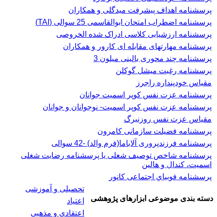
پرسشنامه اهداف پیشرفت میدگلی و همکاران
پرسشنامه اضطراب امتحان ابوالقاسمی 25 سوالی (TAI)
پرسشنامه ارزشیابی کلاسی ادراک شده الخروصی
پرسشنامه مهارتهای مقابله ای کارور و همکاران
پرسشنامه چند محوری بالینی میلون 3
پرسشنامه رغبت ميشل گوكلن
مقیاس خودپنداره راجرز
پرسشنامه عزت نفس كوپر اسميت جوانان
پرسشنامه عزت نفس کوپر اسمیت- نوجوانان و جوانان
مقیاس عزت نفس روزنبرگ
پرسشنامه فضیلت سازمانی کامرون
پرسشنامه فرزندپروری آلاباما(فرم والد) -42 سوالی
پرسشنامه شاخص توصیف شغلی یا پرسشنامه رضایت شغلی
اسميت، كندال و هالين
پرسشنامه فوبياي اجتماعی کانور
تحصیلی و آموزشی
دسته بندی موضوعی ابزارهای پژوهشی
اعتیاد
اعتقادی و مذهبی