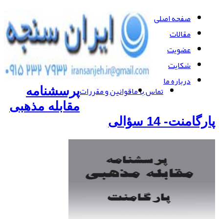
صفحه اصلی
مقالات
عضویت
شکایت
درباره ما
تماس با ما
قوانین و مقررات
پرسشنامه
مقابله مذهبی
پارگامنت- 14 سؤالی