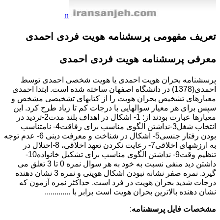
n
تعریف مفهومی
پرسشنامه هویت فردی احمدی
معرفی
پرسشنامه هویت فردی احمدی
پرسشنامه بحران هویت احمدی یا هویت شخصی احمدی توسط
احمدی(1378) در دانشگاه اصفهان ساخته شده است. ابتدا احمدی
معیارهای تشخیص بحران هویت را از کتابهای تشخیصی مشخص و
سپس برای هر معیار سوالهایی با درجات کم تا زیاد طرح کرد. این
معیارها عبارت بودند از: 1- اشکال در اهداف بلند مدت2-تردید در
انتخاب شغل3-نداشتن الگوی مناسب برای رفاقت4- نامتناسب
بودن رفتار جنسی5- اشکال در شناخت و معرفت دینی 6- عدم توجه
به ارزشهای اخلاقی7- رعایت نکردن تعهد اخلاقی، 8-اختلال در
تنظیم وقت9- نداشتن الگوی مناسب برای تشکیل خانواده10-
داشتن دید منفی نسبت به خود به هر سوال نمره 0 تا 3 تعلق می
گیرد. نمره صفر نشانه نبودن اشکال هویتی و نمره 3 نشان دهنده
درجات شدید بحران هویت در فرد است. حداکثر نمره آزمون که
نشان دهنده بالاترین بحران هویت است برابر با .............
مشخصات فایل پرسشنامه
: