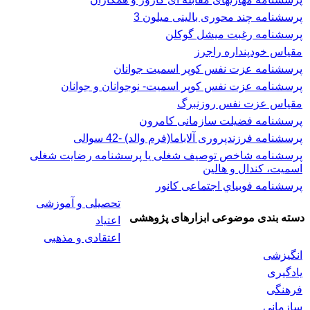
پرسشنامه چند محوری بالینی میلون 3
پرسشنامه رغبت ميشل گوكلن
مقیاس خودپنداره راجرز
پرسشنامه عزت نفس كوپر اسميت جوانان
پرسشنامه عزت نفس کوپر اسمیت- نوجوانان و جوانان
مقیاس عزت نفس روزنبرگ
پرسشنامه فضیلت سازمانی کامرون
پرسشنامه فرزندپروری آلاباما(فرم والد) -42 سوالی
پرسشنامه شاخص توصیف شغلی یا پرسشنامه رضایت شغلی
اسميت، كندال و هالين
پرسشنامه فوبياي اجتماعی کانور
تحصیلی و آموزشی
دسته بندی موضوعی ابزارهای پژوهشی
اعتیاد
اعتقادی و مذهبی
انگیزشی
یادگیری
فرهنگی
سازمانی