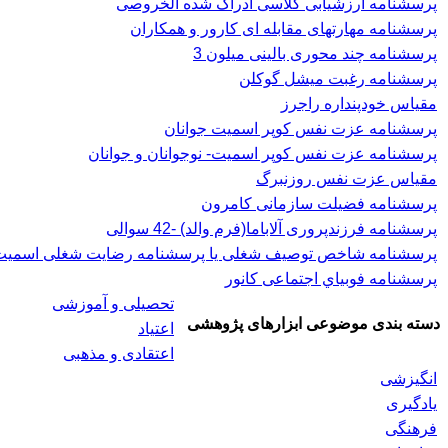
پرسشنامه ارزشیابی کلاسی ادراک شده الخروصی
پرسشنامه مهارتهای مقابله ای کارور و همکاران
پرسشنامه چند محوری بالینی میلون 3
پرسشنامه رغبت ميشل گوكلن
مقیاس خودپنداره راجرز
پرسشنامه عزت نفس كوپر اسميت جوانان
پرسشنامه عزت نفس کوپر اسمیت- نوجوانان و جوانان
مقیاس عزت نفس روزنبرگ
پرسشنامه فضیلت سازمانی کامرون
پرسشنامه فرزندپروری آلاباما(فرم والد) -42 سوالی
پرسشنامه شاخص توصیف شغلی یا پرسشنامه رضایت شغلی اسميت، 
پرسشنامه فوبياي اجتماعی کانور
تحصیلی و آموزشی
دسته بندی موضوعی ابزارهای پژوهشی
اعتیاد
اعتقادی و مذهبی
انگیزشی
یادگیری
فرهنگی