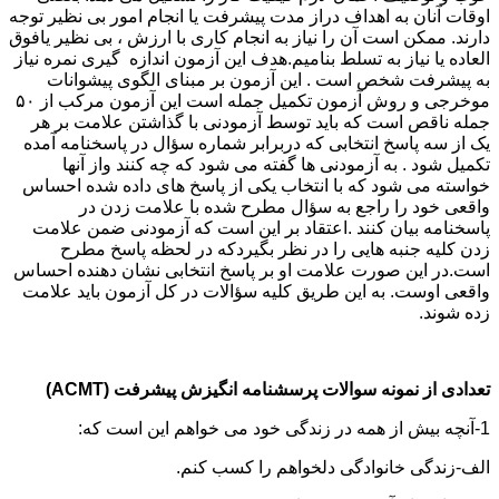
اوقات آنان به اهداف دراز مدت پیشرفت یا انجام امور بی نظیر توجه
دارند. ممکن است آن را نیاز به انجام کاری با ارزش ، بی نظیر یافوق
العاده یا نیاز به تسلط بنامیم.هدف این آزمون اندازه گیری نمره نیاز
به پیشرفت شخص است . این آزمون بر مبنای الگوی پیشوانات
موخرجی و روش آزمون تکمیل جمله است این آزمون مرکب از ۵۰
جمله ناقص است که باید توسط آزمودنی با گذاشتن علامت بر هر
یک از سه پاسخ انتخابی که دربرابر شماره سؤال در پاسخنامه آمده
تکمیل شود . به آزمودنی ها گفته می شود که چه کنند واز آنها
خواسته می شود که با انتخاب یکی از پاسخ های داده شده احساس
واقعی خود را راجع به سؤال مطرح شده با علامت زدن در
پاسخنامه بیان کنند .اعتقاد بر این است که آزمودنی ضمن علامت
زدن کلیه جنبه هایی را در نظر بگیردکه در لحظه پاسخ مطرح
است.در این صورت علامت او بر پاسخ انتخابی نشان دهنده احساس
واقعی اوست. به این طریق کلیه سؤالات در کل آزمون باید علامت
زده شوند.
تعدادی از نمونه سوالات
پرسشنامه انگیزش پیشرفت (ACMT)
1-آنچه بیش از همه در زندگی خود می خواهم این است که:
الف-زندگی خانوادگی دلخواهم را کسب کنم.