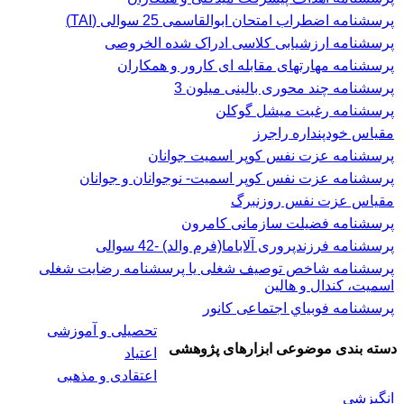
پرسشنامه اضطراب امتحان ابوالقاسمی 25 سوالی (TAI)
پرسشنامه ارزشیابی کلاسی ادراک شده الخروصی
پرسشنامه مهارتهای مقابله ای کارور و همکاران
پرسشنامه چند محوری بالینی میلون 3
پرسشنامه رغبت ميشل گوكلن
مقیاس خودپنداره راجرز
پرسشنامه عزت نفس كوپر اسميت جوانان
پرسشنامه عزت نفس کوپر اسمیت- نوجوانان و جوانان
مقیاس عزت نفس روزنبرگ
پرسشنامه فضیلت سازمانی کامرون
پرسشنامه فرزندپروری آلاباما(فرم والد) -42 سوالی
پرسشنامه شاخص توصیف شغلی یا پرسشنامه رضایت شغلی
اسميت، كندال و هالين
پرسشنامه فوبياي اجتماعی کانور
تحصیلی و آموزشی
دسته بندی موضوعی ابزارهای پژوهشی
اعتیاد
اعتقادی و مذهبی
انگیزشی