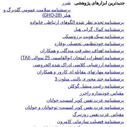
شرر
جدیدترین ابزارهای پژوهشی
پرسشنامه سلامت عمومي گلدبرگ و
هیلر (GHQ-28)
پرسشنامه تجدید نظر شده الگوهای ارتباطی خانواده
پرسشنامه کمال گرایی هیل
پرسشنامه سبک هویت برزونسکی
پرسشنامه خودتنظیمی تحصیلی بوفارد
پرسشنامه اهداف پیشرفت میدگلی و همکاران
پرسشنامه اضطراب امتحان ابوالقاسمی 25 سوالی (TAI)
پرسشنامه ارزشیابی کلاسی ادراک شده الخروصی
پرسشنامه مهارتهای مقابله ای کارور و همکاران
پرسشنامه چند محوری بالینی میلون 3
پرسشنامه رغبت ميشل گوكلن
مقیاس خودپنداره راجرز
پرسشنامه عزت نفس كوپر اسميت جوانان
پرسشنامه عزت نفس کوپر اسمیت- نوجوانان و جوانان
مقیاس عزت نفس روزنبرگ
پرسشنامه فضیلت سازمانی کامرون