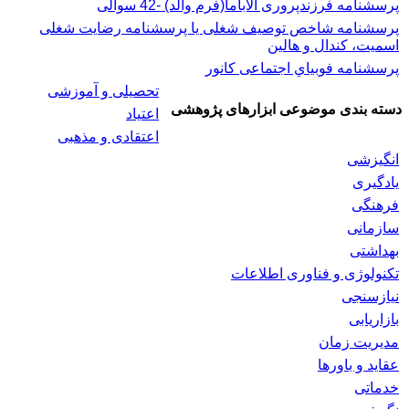
پرسشنامه فرزندپروری آلاباما(فرم والد) -42 سوالی
پرسشنامه شاخص توصیف شغلی یا پرسشنامه رضایت شغلی
اسميت، كندال و هالين
پرسشنامه فوبياي اجتماعی کانور
تحصیلی و آموزشی
دسته بندی موضوعی ابزارهای پژوهشی
اعتیاد
اعتقادی و مذهبی
انگیزشی
یادگیری
فرهنگی
سازمانی
بهداشتی
تکنولوژی و فناوری اطلاعات
نیازسنجی
بازاریابی
مدیریت زمان
عقاید و باورها
خدماتی