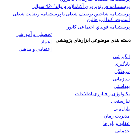
پرسشنامه فرزندپروری آلاباما(فرم والد) -42 سوالی
پرسشنامه شاخص توصیف شغلی یا پرسشنامه رضایت شغلی
اسميت، كندال و هالين
پرسشنامه فوبياي اجتماعی کانور
تحصیلی و آموزشی
دسته بندی موضوعی ابزارهای پژوهشی
اعتیاد
اعتقادی و مذهبی
انگیزشی
یادگیری
فرهنگی
سازمانی
بهداشتی
تکنولوژی و فناوری اطلاعات
نیازسنجی
بازاریابی
مدیریت زمان
عقاید و باورها
خدماتی