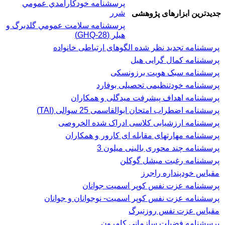
پرسشنامه خودكارآمدي عمومي
شرر
جدیدترین ابزارهای پژوهشی
پرسشنامه سلامت عمومي گلدبرگ و
هیلر (GHQ-28)
پرسشنامه تجدید نظر شده الگوهای ارتباطی خانواده
پرسشنامه کمال گرایی هیل
پرسشنامه سبک هویت برزونسکی
پرسشنامه خودتنظیمی تحصیلی بوفارد
پرسشنامه اهداف پیشرفت میدگلی و همکاران
پرسشنامه اضطراب امتحان ابوالقاسمی 25 سوالی (TAI)
پرسشنامه ارزشیابی کلاسی ادراک شده الخروصی
پرسشنامه مهارتهای مقابله ای کارور و همکاران
پرسشنامه چند محوری بالینی میلون 3
پرسشنامه رغبت ميشل گوكلن
مقیاس خودپنداره راجرز
پرسشنامه عزت نفس كوپر اسميت جوانان
پرسشنامه عزت نفس کوپر اسمیت- نوجوانان و جوانان
مقیاس عزت نفس روزنبرگ
پرسشنامه فضیلت سازمانی کامرون