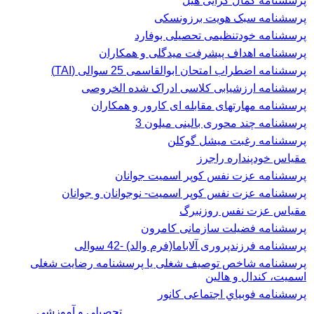
پرسشنامه کمال گرایی هیل
پرسشنامه سبک هویت برزونسکی
پرسشنامه خودتنظیمی تحصیلی بوفارد
پرسشنامه اهداف پیشرفت میدگلی و همکاران
پرسشنامه اضطراب امتحان ابوالقاسمی 25 سوالی (TAI)
پرسشنامه ارزشیابی کلاسی ادراک شده الخروصی
پرسشنامه مهارتهای مقابله ای کارور و همکاران
پرسشنامه چند محوری بالینی میلون 3
پرسشنامه رغبت ميشل گوكلن
مقیاس خودپنداره راجرز
پرسشنامه عزت نفس كوپر اسميت جوانان
پرسشنامه عزت نفس کوپر اسمیت- نوجوانان و جوانان
مقیاس عزت نفس روزنبرگ
پرسشنامه فضیلت سازمانی کامرون
پرسشنامه فرزندپروری آلاباما(فرم والد) -42 سوالی
پرسشنامه شاخص توصیف شغلی یا پرسشنامه رضایت شغلی
اسميت، كندال و هالين
پرسشنامه فوبياي اجتماعی کانور
تحصیلی و آموزشی