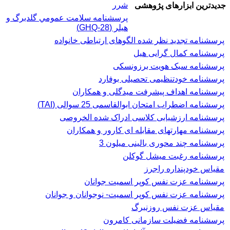
شرر
جدیدترین ابزارهای پژوهشی
پرسشنامه سلامت عمومي گلدبرگ و
هیلر (GHQ-28)
پرسشنامه تجدید نظر شده الگوهای ارتباطی خانواده
پرسشنامه کمال گرایی هیل
پرسشنامه سبک هویت برزونسکی
پرسشنامه خودتنظیمی تحصیلی بوفارد
پرسشنامه اهداف پیشرفت میدگلی و همکاران
پرسشنامه اضطراب امتحان ابوالقاسمی 25 سوالی (TAI)
پرسشنامه ارزشیابی کلاسی ادراک شده الخروصی
پرسشنامه مهارتهای مقابله ای کارور و همکاران
پرسشنامه چند محوری بالینی میلون 3
پرسشنامه رغبت ميشل گوكلن
مقیاس خودپنداره راجرز
پرسشنامه عزت نفس كوپر اسميت جوانان
پرسشنامه عزت نفس کوپر اسمیت- نوجوانان و جوانان
مقیاس عزت نفس روزنبرگ
پرسشنامه فضیلت سازمانی کامرون