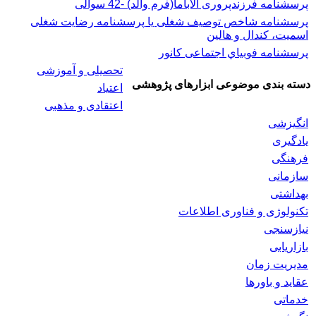
پرسشنامه فرزندپروری آلاباما(فرم والد) -42 سوالی
پرسشنامه شاخص توصیف شغلی یا پرسشنامه رضایت شغلی
اسميت، كندال و هالين
پرسشنامه فوبياي اجتماعی کانور
تحصیلی و آموزشی
دسته بندی موضوعی ابزارهای پژوهشی
اعتیاد
اعتقادی و مذهبی
انگیزشی
یادگیری
فرهنگی
سازمانی
بهداشتی
تکنولوژی و فناوری اطلاعات
نیازسنجی
بازاریابی
مدیریت زمان
عقاید و باورها
خدماتی