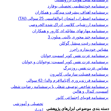
پرسشنامه خودتنظیمی تحصیلی بوفارد
پرسشنامه اهداف پیشرفت میدگلی و همکاران
پرسشنامه اضطراب امتحان ابوالقاسمی 25 سوالی (TAI)
پرسشنامه ارزشیابی کلاسی ادراک شده الخروصی
پرسشنامه مهارتهای مقابله ای کارور و همکاران
پرسشنامه چند محوری بالینی میلون 3
پرسشنامه رغبت ميشل گوكلن
مقیاس خودپنداره راجرز
پرسشنامه عزت نفس كوپر اسميت جوانان
پرسشنامه عزت نفس کوپر اسمیت- نوجوانان و جوانان
مقیاس عزت نفس روزنبرگ
پرسشنامه فضیلت سازمانی کامرون
پرسشنامه فرزندپروری آلاباما(فرم والد) -42 سوالی
پرسشنامه شاخص توصیف شغلی یا پرسشنامه رضایت شغلی
اسميت، كندال و هالين
پرسشنامه فوبياي اجتماعی کانور
تحصیلی و آموزشی
دسته بندی موضوعی ابزارهای پژوهشی
اعتیاد