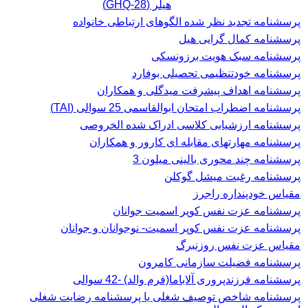
هیلر (GHQ-28)
پرسشنامه تجدید نظر شده الگوهای ارتباطی خانواده
پرسشنامه کمال گرایی هیل
پرسشنامه سبک هویت برزونسکی
پرسشنامه خودتنظیمی تحصیلی بوفارد
پرسشنامه اهداف پیشرفت میدگلی و همکاران
پرسشنامه اضطراب امتحان ابوالقاسمی 25 سوالی (TAI)
پرسشنامه ارزشیابی کلاسی ادراک شده الخروصی
پرسشنامه مهارتهای مقابله ای کارور و همکاران
پرسشنامه چند محوری بالینی میلون 3
پرسشنامه رغبت ميشل گوكلن
مقیاس خودپنداره راجرز
پرسشنامه عزت نفس كوپر اسميت جوانان
پرسشنامه عزت نفس کوپر اسمیت- نوجوانان و جوانان
مقیاس عزت نفس روزنبرگ
پرسشنامه فضیلت سازمانی کامرون
پرسشنامه فرزندپروری آلاباما(فرم والد) -42 سوالی
پرسشنامه شاخص توصیف شغلی یا پرسشنامه رضایت شغلی