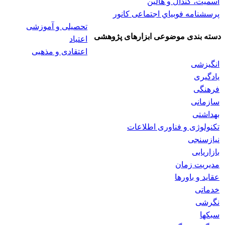
اسميت، كندال و هالين
پرسشنامه فوبياي اجتماعی کانور
تحصیلی و آموزشی
دسته بندی موضوعی ابزارهای پژوهشی
اعتیاد
اعتقادی و مذهبی
انگیزشی
یادگیری
فرهنگی
سازمانی
بهداشتی
تکنولوژی و فناوری اطلاعات
نیازسنجی
بازاریابی
مدیریت زمان
عقاید و باورها
خدماتی
نگرشی
سبکها