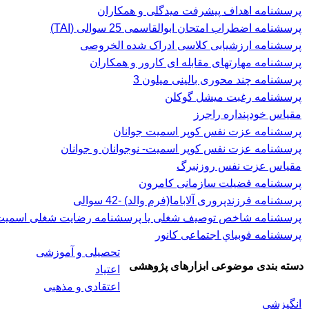
پرسشنامه اهداف پیشرفت میدگلی و همکاران
پرسشنامه اضطراب امتحان ابوالقاسمی 25 سوالی (TAI)
پرسشنامه ارزشیابی کلاسی ادراک شده الخروصی
پرسشنامه مهارتهای مقابله ای کارور و همکاران
پرسشنامه چند محوری بالینی میلون 3
پرسشنامه رغبت ميشل گوكلن
مقیاس خودپنداره راجرز
پرسشنامه عزت نفس كوپر اسميت جوانان
پرسشنامه عزت نفس کوپر اسمیت- نوجوانان و جوانان
مقیاس عزت نفس روزنبرگ
پرسشنامه فضیلت سازمانی کامرون
پرسشنامه فرزندپروری آلاباما(فرم والد) -42 سوالی
پرسشنامه شاخص توصیف شغلی یا پرسشنامه رضایت شغلی اسميت، 
پرسشنامه فوبياي اجتماعی کانور
تحصیلی و آموزشی
دسته بندی موضوعی ابزارهای پژوهشی
اعتیاد
اعتقادی و مذهبی
انگیزشی