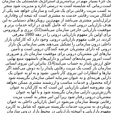
یک جزء بسیار مهم در برنامه‌ریزی استراتژیک شایستگی یک سازمان
است.زمانی که شایسته است به درستی اداره و مدیریت شود منجر
به کسب مزیت رقابتی برای یک شرکت و سازمان خواهد شد یکی از
اشکال مزیت رقابتی خدمت به مشتری است که نتیجه آن وفاداری
تزلزل‌ناپذیر مشتری می‌باشد از مهم‌ترین رویکردهای دستیابی به این
هدف بازاریابی درونی است که عامل کلیدی در ارائه خدمات برتر و
موفقیت بازاریابی خارجی سازمان می‌باشد(12). برری و گرونروس
برای اولین بار مفهوم بازاریابی درونی را در دهه 1980 معرفی
کردند. در قلب مفهوم بازاریابی درونی. وجود دارد که کارکنان بازار
داخلی درون سازمانی را تشکیل می‌دهند یعنی سازمانی یک بازار
درونی که دارای مشتریان عرضه کنندگان درونی است و تأمین
نیازهای این مشتریان درونی برای موفقیت سازمان باز و ضروری
است امروز سرمایه‌های انسانی و دارایی‌های نامشهود منبع نهایی
خلق ارزش پایدار به حساب می‌آیند(14). بنابراین این نیروی انسانی
سازمان بار کسب یک مزیت رقابتی پایدار را به دوش می‌کشد اگر
نیازها و انتظارات این نیروی کار تأمین نشود و به او به عنوان یک
دارایی هزینه‌ای و نه عنوان سرمایه اصلی سازمان نگریسته شود
ارائه محصول و خدمات مناسب و ارزشمند مشتری ممکن نخواهد
بود. مفروضه اصلی بازاریابی این است که به کارکنان به عنوان
باارزش‌ترین دارایی سازمان نگریسته شود و با آنها به عنوان
مشتریان درونی رفتار شود زیرا این امر منجر به کسب مزیت
رقابتی توسط سازمان می‌شود در اصل بازاریابی داخلی به عنوان
رویکردی به مدیریت خدمات نگریسته می‌شود که شامل به کاربرد
مفهوم بازاریابی و آمیخته بازاریابی در محیط بازار درونی سازمان