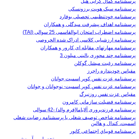
پرسشنامه کمال گرایی هیل
پرسشنامه سبک هویت برزونسکی
پرسشنامه خودتنظیمی تحصیلی بوفارد
پرسشنامه اهداف پیشرفت میدگلی و همکاران
پرسشنامه اضطراب امتحان ابوالقاسمی 25 سوالی (TAI)
پرسشنامه ارزشیابی کلاسی ادراک شده الخروصی
پرسشنامه مهارتهای مقابله ای کارور و همکاران
پرسشنامه چند محوری بالینی میلون 3
پرسشنامه رغبت ميشل گوكلن
مقیاس خودپنداره راجرز
پرسشنامه عزت نفس كوپر اسميت جوانان
پرسشنامه عزت نفس کوپر اسمیت- نوجوانان و جوانان
مقیاس عزت نفس روزنبرگ
پرسشنامه فضیلت سازمانی کامرون
پرسشنامه فرزندپروری آلاباما(فرم والد) -42 سوالی
پرسشنامه شاخص توصیف شغلی یا پرسشنامه رضایت شغلی
اسميت، كندال و هالين
پرسشنامه فوبياي اجتماعی کانور
تحصیلی و آموزشی