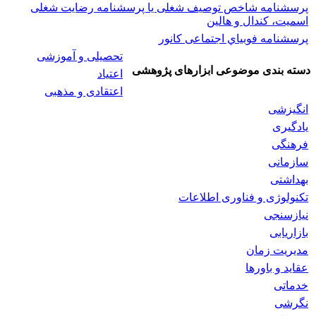
پرسشنامه شاخص توصیف شغلی یا پرسشنامه رضایت شغلی
اسميت، كندال و هالين
پرسشنامه فوبياي اجتماعی کانور
تحصیلی و آموزشی
دسته بندی موضوعی ابزارهای پژوهشی
اعتیاد
اعتقادی و مذهبی
انگیزشی
یادگیری
فرهنگی
سازمانی
بهداشتی
تکنولوژی و فناوری اطلاعات
نیازسنجی
بازاریابی
مدیریت زمان
عقاید و باورها
خدماتی
نگرشی