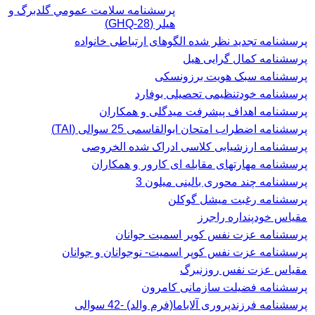
پرسشنامه سلامت عمومي گلدبرگ و
هیلر (GHQ-28)
پرسشنامه تجدید نظر شده الگوهای ارتباطی خانواده
پرسشنامه کمال گرایی هیل
پرسشنامه سبک هویت برزونسکی
پرسشنامه خودتنظیمی تحصیلی بوفارد
پرسشنامه اهداف پیشرفت میدگلی و همکاران
پرسشنامه اضطراب امتحان ابوالقاسمی 25 سوالی (TAI)
پرسشنامه ارزشیابی کلاسی ادراک شده الخروصی
پرسشنامه مهارتهای مقابله ای کارور و همکاران
پرسشنامه چند محوری بالینی میلون 3
پرسشنامه رغبت ميشل گوكلن
مقیاس خودپنداره راجرز
پرسشنامه عزت نفس كوپر اسميت جوانان
پرسشنامه عزت نفس کوپر اسمیت- نوجوانان و جوانان
مقیاس عزت نفس روزنبرگ
پرسشنامه فضیلت سازمانی کامرون
پرسشنامه فرزندپروری آلاباما(فرم والد) -42 سوالی