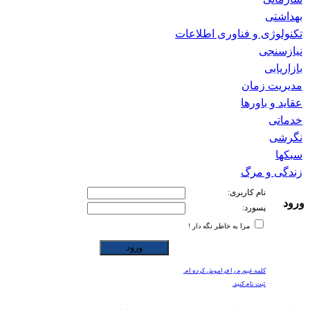
بهداشتی
تکنولوژی و فناوری اطلاعات
نیازسنجی
بازاریابی
مدیریت زمان
عقاید و باورها
خدماتی
نگرشی
سبکها
زندگی و مرگ
نام کاربری:
ورود
پسورد:
مرا به خاطر نگه دار !
کلمه عبورم را فراموش کرده ام.
ثبت نام کنید.