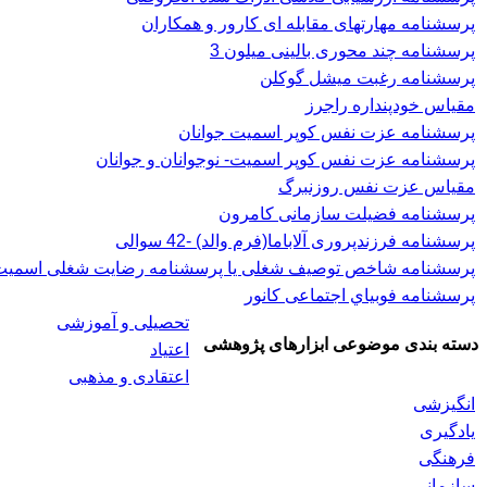
پرسشنامه مهارتهای مقابله ای کارور و همکاران
پرسشنامه چند محوری بالینی میلون 3
پرسشنامه رغبت ميشل گوكلن
مقیاس خودپنداره راجرز
پرسشنامه عزت نفس كوپر اسميت جوانان
پرسشنامه عزت نفس کوپر اسمیت- نوجوانان و جوانان
مقیاس عزت نفس روزنبرگ
پرسشنامه فضیلت سازمانی کامرون
پرسشنامه فرزندپروری آلاباما(فرم والد) -42 سوالی
پرسشنامه شاخص توصیف شغلی یا پرسشنامه رضایت شغلی اسميت، 
پرسشنامه فوبياي اجتماعی کانور
تحصیلی و آموزشی
دسته بندی موضوعی ابزارهای پژوهشی
اعتیاد
اعتقادی و مذهبی
انگیزشی
یادگیری
فرهنگی
سازمانی