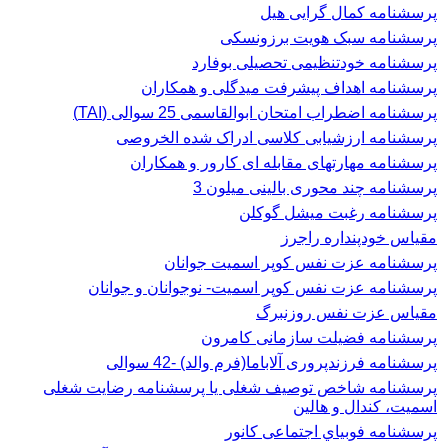
پرسشنامه کمال گرایی هیل
پرسشنامه سبک هویت برزونسکی
پرسشنامه خودتنظیمی تحصیلی بوفارد
پرسشنامه اهداف پیشرفت میدگلی و همکاران
پرسشنامه اضطراب امتحان ابوالقاسمی 25 سوالی (TAI)
پرسشنامه ارزشیابی کلاسی ادراک شده الخروصی
پرسشنامه مهارتهای مقابله ای کارور و همکاران
پرسشنامه چند محوری بالینی میلون 3
پرسشنامه رغبت ميشل گوكلن
مقیاس خودپنداره راجرز
پرسشنامه عزت نفس كوپر اسميت جوانان
پرسشنامه عزت نفس کوپر اسمیت- نوجوانان و جوانان
مقیاس عزت نفس روزنبرگ
پرسشنامه فضیلت سازمانی کامرون
پرسشنامه فرزندپروری آلاباما(فرم والد) -42 سوالی
پرسشنامه شاخص توصیف شغلی یا پرسشنامه رضایت شغلی
اسميت، كندال و هالين
پرسشنامه فوبياي اجتماعی کانور