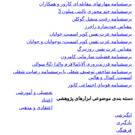
پرسشنامه مهارتهای مقابله ای کارور و همکاران
پرسشنامه چند محوری بالینی میلون 3
پرسشنامه رغبت ميشل گوكلن
مقیاس خودپنداره راجرز
پرسشنامه عزت نفس كوپر اسميت جوانان
پرسشنامه عزت نفس کوپر اسمیت- نوجوانان و جوانان
مقیاس عزت نفس روزنبرگ
پرسشنامه فضیلت سازمانی کامرون
پرسشنامه فرزندپروری آلاباما(فرم والد) -42 سوالی
پرسشنامه شاخص توصیف شغلی یا پرسشنامه رضایت شغلی
اسميت، كندال و هالين
پرسشنامه فوبياي اجتماعی کانور
تحصیلی و آموزشی
دسته بندی موضوعی ابزارهای پژوهشی
اعتیاد
اعتقادی و مذهبی
انگیزشی
یادگیری
فرهنگی