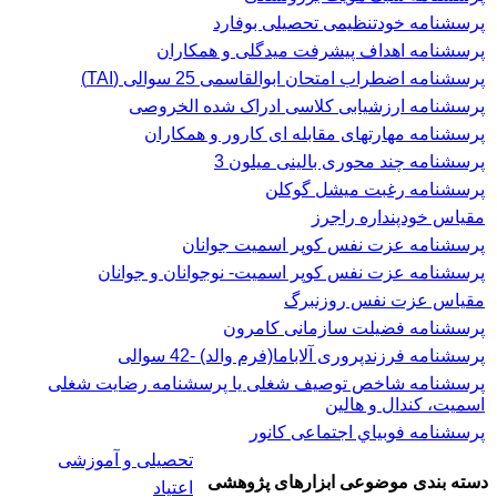
پرسشنامه خودتنظیمی تحصیلی بوفارد
پرسشنامه اهداف پیشرفت میدگلی و همکاران
پرسشنامه اضطراب امتحان ابوالقاسمی 25 سوالی (TAI)
پرسشنامه ارزشیابی کلاسی ادراک شده الخروصی
پرسشنامه مهارتهای مقابله ای کارور و همکاران
پرسشنامه چند محوری بالینی میلون 3
پرسشنامه رغبت ميشل گوكلن
مقیاس خودپنداره راجرز
پرسشنامه عزت نفس كوپر اسميت جوانان
پرسشنامه عزت نفس کوپر اسمیت- نوجوانان و جوانان
مقیاس عزت نفس روزنبرگ
پرسشنامه فضیلت سازمانی کامرون
پرسشنامه فرزندپروری آلاباما(فرم والد) -42 سوالی
پرسشنامه شاخص توصیف شغلی یا پرسشنامه رضایت شغلی
اسميت، كندال و هالين
پرسشنامه فوبياي اجتماعی کانور
تحصیلی و آموزشی
دسته بندی موضوعی ابزارهای پژوهشی
اعتیاد