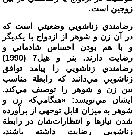
زوجين است.
رضامندي زناشويي وضعيتي است كه
در آن زن و شوهر از ازدواج با يكديگر
و با هم بودن احساس شادماني و
رضايت دارند. بنر و هيل7 (1990)
رضا‌مندي زناشويي را پيامد توافق
زناشويي مي‌دانند كه رابطة مناسب
بين زن و شوهر را توصيف مي‌كند.‌
ايشان مي‌نويسد: «هنگامي‌كه زن و
شوهر به ميزان قابل توجهي از برآورده
شدن نيازها و انتظارات‌شان در رابطة‌
زناشويي رضايت داشته باشند،