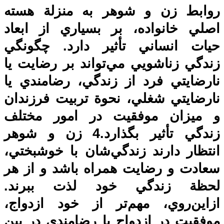
روابط زن و شوهر به منزلة هسته
اصلي خانواده، بر بسياري از ابعاد
حيات انساني تأثير دارد. چگونگي
زندگي زناشويي مي‌تواند بر رضايت يا
نارضايتي فرد از زندگي، رضا‌مندي يا
نارضايتي شغلي، نحوة تربيت فرزندان
و ميزان موفقيت در امور مختلف
زندگي تأثير بگذارد.4 زن و شوهر
انتظار دارند ‌زندگي‌شان با خوشبختي،
سعادت و رضايت همراه باشد و از هر
لحظة زندگي خود لذت ببرند.
از‌اين‌روي، مهم‌تر از خود ازدواج،
موفقيت در ازدواج يا رضا‌مندي در بين