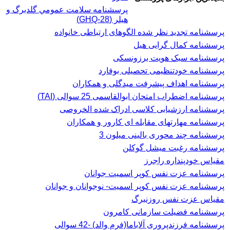
پرسشنامه سلامت عمومي گلدبرگ و
هیلر (GHQ-28)
پرسشنامه تجدید نظر شده الگوهای ارتباطی خانواده
پرسشنامه کمال گرایی هیل
پرسشنامه سبک هویت برزونسکی
پرسشنامه خودتنظیمی تحصیلی بوفارد
پرسشنامه اهداف پیشرفت میدگلی و همکاران
پرسشنامه اضطراب امتحان ابوالقاسمی 25 سوالی (TAI)
پرسشنامه ارزشیابی کلاسی ادراک شده الخروصی
پرسشنامه مهارتهای مقابله ای کارور و همکاران
پرسشنامه چند محوری بالینی میلون 3
پرسشنامه رغبت ميشل گوكلن
مقیاس خودپنداره راجرز
پرسشنامه عزت نفس كوپر اسميت جوانان
پرسشنامه عزت نفس کوپر اسمیت- نوجوانان و جوانان
مقیاس عزت نفس روزنبرگ
پرسشنامه فضیلت سازمانی کامرون
پرسشنامه فرزندپروری آلاباما(فرم والد) -42 سوالی