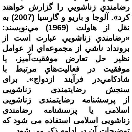
رضا‌مندي زناشويي را گزارش خواهند
كرد». آلوجا و باريو و گارسيا (2007) به
نقل از هاولت (1969) مي‌نويسند:
«رضا‌مندي زناشويي عبارت است از
برونداد ناشي از مجموعه‌اي از عوامل
نظير حل تعارض موفقيت‌آميز، يا
موفقيت در فعاليت‌هاي مرتبط با
شادكامي‌در فرآيند ازدواج». برای
سنجش رضایتمندی زناشویی
از پرسشنامه رضایتمندی زناشویی
اسلامی یا پرسشنامه رضامندی
زناشویی اسلامی استفاده می شود که
توضیحات آن در ادامه ذکر می شود.