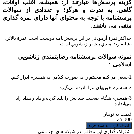
گزينة پرسش‌‌ها عبارتند از: هميشه، اغلب اوقات،
گاهي، به ندرت و هرگز؛ و تعدادی از سوالات
پرسشنامه با توجه به محتوای آنها دارای نمره گذاری
منفی می باشند.
حداكثر نمرة آزمودني در ‌اين پرسش‌نامه دويست است. نمرة بالا‌تر،
نشانة رضا‌مندي بيشتر زناشويي است.
نمونه سوالات
پرسشنامه رضایتمندی زناشویی
اسلامی
:
1-
سعي مي‌كنم محبتم را به صورت كلامي به همسرم ابراز كنم.
2-
همسرم خوبيهاي مرا ناديده مي‌گيرد.
3-
همسرم هنگام صحبت صدايش را بلند كرده و داد و بيداد راه
مي‌اندازد.
قیمت به تومان:
35,000
اشتراک گذاری این مطلب در شبکه های اجتماعی: