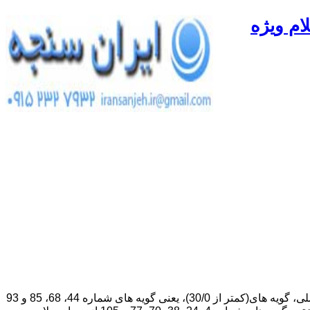
ام ویژه
پرسشنامه انتخاب همسر از دیدگاه اسلام ویژه دختران در ابتدا دارای 108 سوال بود که بر اساس انجام تحلیل عاملی تجویزی و ضعف بار عاملی، گویه های(کمتر از 30/0)، یعنی گویه های شماره 44، 68، 85 و 93