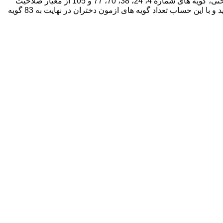
از معیار اولیه ی دین داری و ایمان، گویه های شماره 1، 11، 31، 37، 42، 59، 64، 78، 86 و 89 از معیار اولیه ویژگی های اخلاقی و روان شناختی، گویه های شماره 4، 24، 38، 70، 77 و 105 از معیار صلاحیت
خانوادگی ، گویه های شماره 83، 88 و 103 از معیار ویژگی های جسمی و گویه های شماره 21 و 43 از معیار خصوصیات اقتصادی حذف گردید و با این حساب تعداد گویه های ازمون دختران در نهایت به 83 گویه