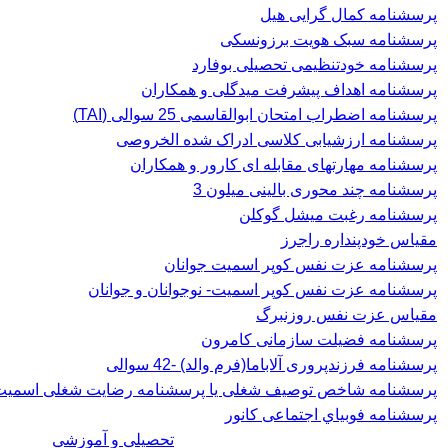
پرسشنامه کمال گرایی هیل
پرسشنامه سبک هویت برزونسکی
پرسشنامه خودتنظیمی تحصیلی بوفارد
پرسشنامه اهداف پیشرفت میدگلی و همکاران
پرسشنامه اضطراب امتحان ابوالقاسمی 25 سوالی (TAI)
پرسشنامه ارزشیابی کلاسی ادراک شده الخروصی
پرسشنامه مهارتهای مقابله ای کارور و همکاران
پرسشنامه چند محوری بالینی میلون 3
پرسشنامه رغبت ميشل گوكلن
مقیاس خودپنداره راجرز
پرسشنامه عزت نفس كوپر اسميت جوانان
پرسشنامه عزت نفس کوپر اسمیت- نوجوانان و جوانان
مقیاس عزت نفس روزنبرگ
پرسشنامه فضیلت سازمانی کامرون
پرسشنامه فرزندپروری آلاباما(فرم والد) -42 سوالی
پرسشنامه شاخص توصیف شغلی یا پرسشنامه رضایت شغلی اسميت، 
پرسشنامه فوبياي اجتماعی کانور
تحصیلی و آموزشی